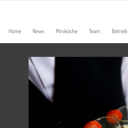
Home
News
Miniköche
Team
Betrieb