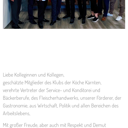
Liebe Kolleginnen und Kollegen,
geschätzte Mitglieder des Klubs der Köche Kärnten,
verehrte Vertreter der Service- und Konditorei und
Bäckerberufe, des Fleischerhandwerks, unserer Förderer, der
Gastronomie, aus Wirtschaft, Politik und allen Bereichen des
Arbeitslebens,
Mit großer Freude, aber auch mit Respekt und Demut